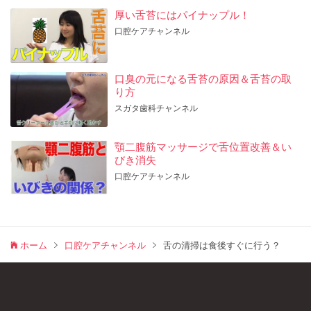
厚い舌苔にはパイナップル！
口腔ケアチャンネル
口臭の元になる舌苔の原因＆舌苔の取
り方
スガタ歯科チャンネル
顎二腹筋マッサージで舌位置改善＆い
びき消失
口腔ケアチャンネル
ホーム
口腔ケアチャンネル
舌の清掃は食後すぐに行う？