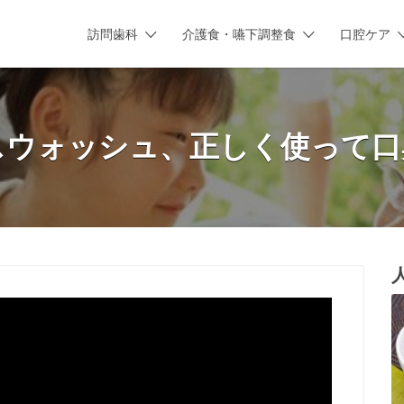
訪問歯科
介護食・嚥下調整食
口腔ケア
スウォッシュ、正しく使って口