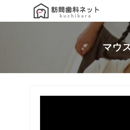
Search
for:
マウ