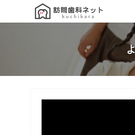
Search
for: