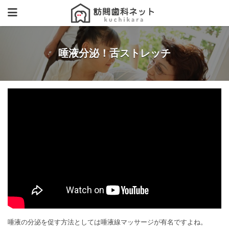
唾液分泌！舌ストレッチ
唾液の分泌を促す方法としては唾液線マッサージが有名ですよね。