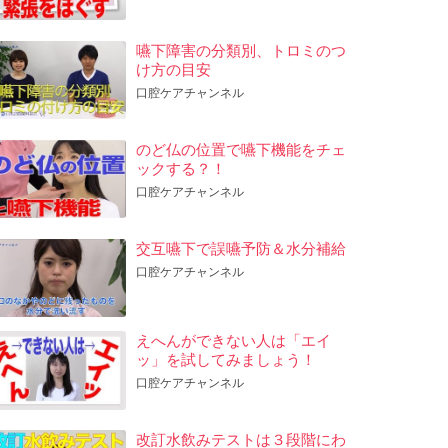
嚥下障害の分類別、トロミのつ
け方の目安
口腔ケアチャンネル
のど仏の位置で嚥下機能をチェ
ックする？！
口腔ケアチャンネル
交互嚥下で誤嚥予防＆水分補給
口腔ケアチャンネル
えへんができない人は「エイ
ッ」を試してみましょう！
口腔ケアチャンネル
改訂水飲みテストは３段階にわ