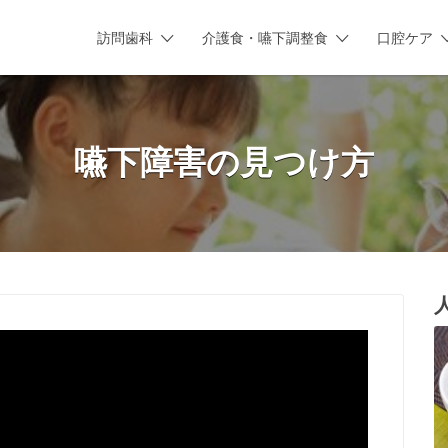
訪問歯科
介護食・嚥下調整食
口腔ケア
嚥下障害の見つけ方