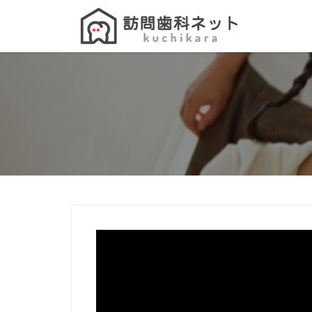
Search
for: