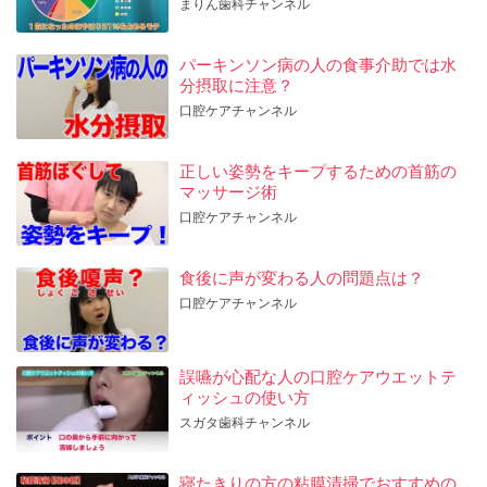
まりん歯科チャンネル
パーキンソン病の人の食事介助では水
分摂取に注意？
口腔ケアチャンネル
正しい姿勢をキープするための首筋の
マッサージ術
口腔ケアチャンネル
食後に声が変わる人の問題点は？
口腔ケアチャンネル
誤嚥が心配な人の口腔ケアウエットテ
ィッシュの使い方
スガタ歯科チャンネル
寝たきりの方の粘膜清掃でおすすめの