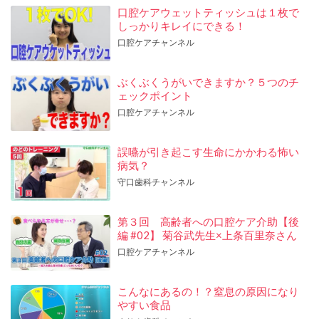
口腔ケアウェットティッシュは１枚で
しっかりキレイにできる！
口腔ケアチャンネル
ぶくぶくうがいできますか？５つのチ
ェックポイント
口腔ケアチャンネル
誤嚥が引き起こす生命にかかわる怖い
病気？
守口歯科チャンネル
第３回 高齢者への口腔ケア介助【後
編 #02】 菊谷武先生×上条百里奈さん
口腔ケアチャンネル
こんなにあるの！？窒息の原因になり
やすい食品