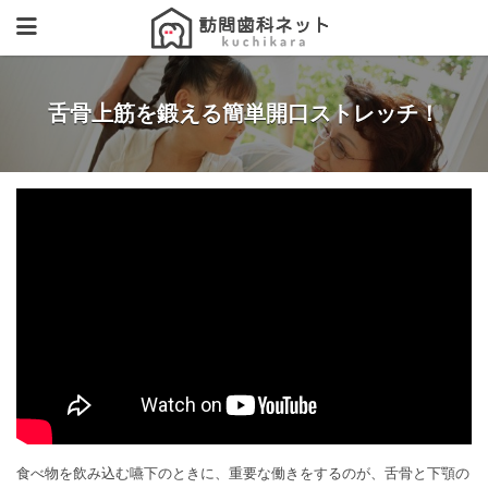
舌骨上筋を鍛える簡単開口ストレッチ！
食べ物を飲み込む嚥下のときに、重要な働きをするのが、舌骨と下顎の