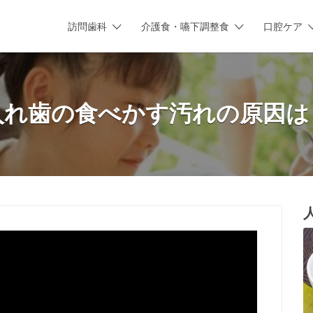
訪問歯科
介護食・嚥下調整食
口腔ケア
入れ歯の食べかす汚れの原因は