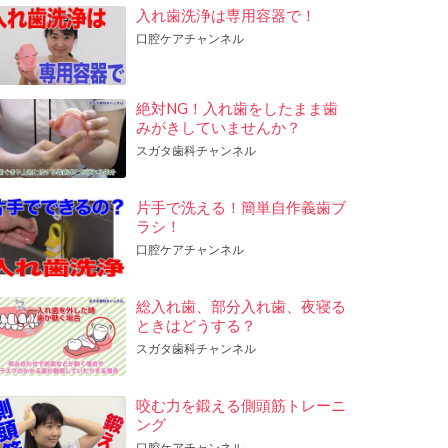
入れ歯洗浄は専用容器で！
口腔ケアチャンネル
絶対NG！入れ歯をしたまま歯
みがきしていませんか？
スガタ歯科チャンネル
片手で洗える！簡単自作義歯ブ
ラシ！
口腔ケアチャンネル
総入れ歯、部分入れ歯、夜寝る
ときはどうする？
スガタ歯科チャンネル
咬む力を鍛える側頭筋トレーニ
ング
口腔ケアチャンネル