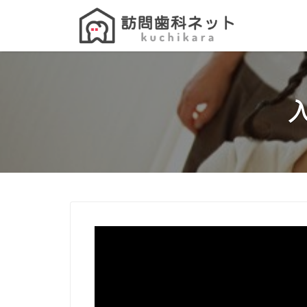
Search
for: