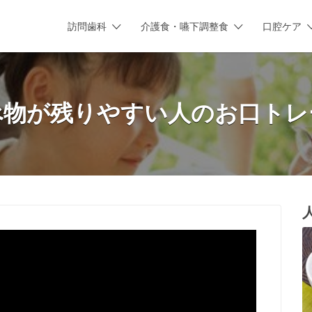
訪問歯科
介護食・嚥下調整食
口腔ケア
゙物が残りやすい人のお口トレ