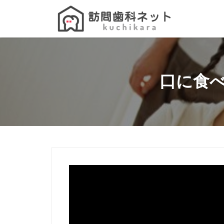
Search
for:
口に食へ