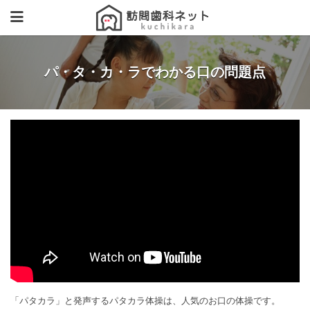
パ・タ・カ・ラでわかる口の問題点
「パタカラ」と発声するパタカラ体操は、人気のお口の体操です。