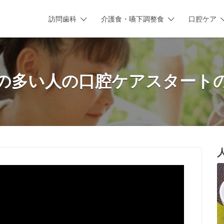
訪問歯科
介護食・嚥下調整食
口腔ケア
の多い人の口腔ケアスタート