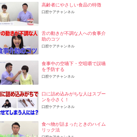
高齢者にやさしい食品の特徴
口腔ケアチャンネル
舌の動きが不調な人への食事介
助のコツ
口腔ケアチャンネル
食事中の空嚥下・空咀嚼で誤嚥
を予防する
口腔ケアチャンネル
口に詰め込みがちな人はスプー
ンを小さく！
口腔ケアチャンネル
食べ物が詰まったときのハイム
リック法
口腔ケアチャンネル