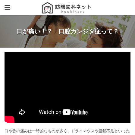
口が痛い！？ 口腔カンジダ症って？
口や舌の痛みは一時的なものが多く、ドライマウスや亜鉛不足といった