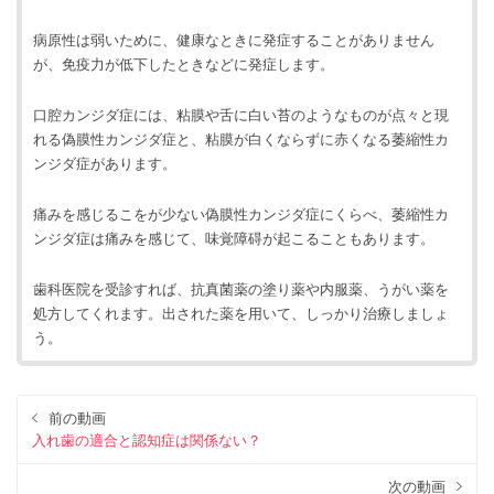
病原性は弱いために、健康なときに発症することがありません
が、免疫力が低下したときなどに発症します。
口腔カンジダ症には、粘膜や舌に白い苔のようなものが点々と現
れる偽膜性カンジダ症と、粘膜が白くならずに赤くなる萎縮性カ
ンジダ症があります。
痛みを感じるこをが少ない偽膜性カンジダ症にくらべ、萎縮性カ
ンジダ症は痛みを感じて、味覚障碍が起こることもあります。
歯科医院を受診すれば、抗真菌薬の塗り薬や内服薬、うがい薬を
処方してくれます。出された薬を用いて、しっかり治療しましょ
う。
前の動画
入れ歯の適合と認知症は関係ない？
次の動画