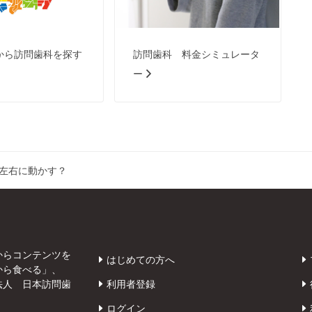
から訪問歯科を探す
訪問歯科 料金シミュレータ
ー
左右に動かす？
からコンテンツを
はじめての方へ
から食べる」、
法人 日本訪問歯
利用者登録
ログイン