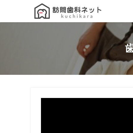
Search
for: