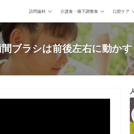
訪問歯科
介護食・嚥下調整食
口腔ケア
歯間ブラシは前後左右に動かす