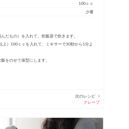
100ｃｃ
少量
刻んだもの）を入れて、炊飯器で炊きます。
以上）100ｃｃを入れて、ミキサーで30秒から1分よ
軟飯をのせて俵型にします。
次のレシピ
クレープ