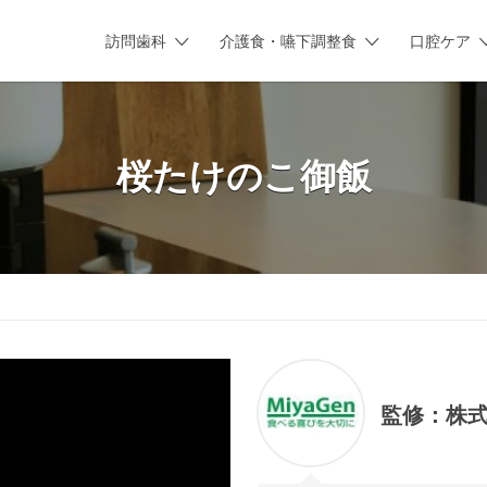
訪問歯科
介護食・嚥下調整食
口腔ケア
桜たけのこ御飯
監修：
株