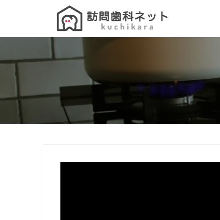
Search
for: