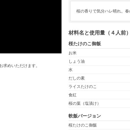
桜の香りで気分ハレ晴れ。春
材料名と使用量（４人前
桜たけのこ御飯
お米
しょう油
お求めいただけます。
水
だしの素
ライスたけのこ
食紅
桜の葉（塩漬け）
軟飯バージョン
桜たけのこ御飯