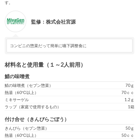
す。
監修：
株式会社
宮源
コンビニの惣菜だって簡単に嚥下調整食に
材料名と使用量（１～2人前用）
鯖の味噌煮
鯖の味噌煮（セブン惣菜）
70ｇ
熱湯（60℃以上）
70ｃｃ
ミキサーゲル
1.2ｇ
ラップ（家庭で使用するもの）
1箱
付け合せ（きんぴらごぼう）
きんぴら（セブン惣菜）
50ｇ
熱湯（60℃以上）
50ｃｃ