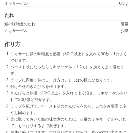
ミキサーゲル
0.8ｇ
たれ
鯖の味噌煮のたれ
適量
ミキサーゲル
少量
作り方
ミキサーに鯖の味噌煮と熱湯（60℃以上）を入れて30秒～1分よく
混ぜます。
ペースト状になったらミキサーゲル（1.2ｇ）を加えてよく混ぜま
す。
ラップに四角く伸ばし、片方は、しっぽの様にひねります。
付け合せのきんぴらを作ります。
きんぴらと熱湯（60℃以上）を入れてよく混ぜ、ミキサーゲルをい
れて30秒ほど混ぜます。
ラップを広げて、ペースト状のきんぴらをのせ、これを冷蔵庫で冷
やし固めます。
先に取っておいた鯖の味噌煮のたれに、少量のミキサーゲルをいれ
て、もったりするまで混ぜます。
お皿に盛りつけます。付け合せのきんぴらは、食べやすい大きさに