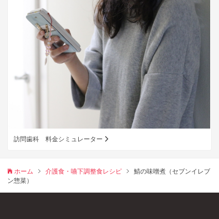
訪問歯科 料金シミュレーター
ホーム
介護食・嚥下調整食レシピ
鯖の味噌煮（セブンイレブ
ン惣菜）