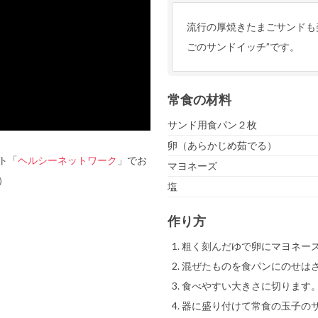
流行の厚焼きたまごサンドも
ごのサンドイッチ”です。
常食の材料
サンド用食パン２枚
卵（あらかじめ茹でる）
ト「
ヘルシーネットワーク
」でお
マヨネーズ
）
塩
作り方
粗く刻んだゆで卵にマヨネー
混ぜたものを食パンにのせは
食べやすい大きさに切ります
器に盛り付けて常食の玉子の