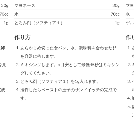
30g
マヨネーズ
30g
マ
70cc
水
70cc
水
1g
とろみ剤（ソフティア１）
1g
ゲ
作り方
作
た卵
あらかじめ切った食パン、水、調味料を合わせた卵
を容器に移します。
を見
ミキシングします。※目安として最低45秒はミキシン
グしてください。
とろみ剤（ソフティア１）を1g入れます。
完成
攪拌したらペーストの玉子のサンドイッチの完成で
す。