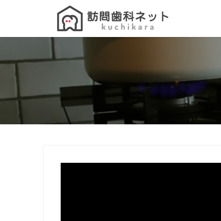
Search
for: