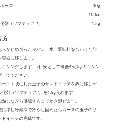
ヨネーズ
30g
100cc
ル化剤（ソフティア２）
1.5g
り方
あらかじめ切った食パン、水、調味料を合わせた卵
を容器に移します。
ミキシングします。※目安として最低45秒はミキシン
グしてください。
ペースト状にした玉子のサンドイッチを鍋に移しゲ
ル化剤（ソフティア2）を1.5g入れます。
加熱しながら沸騰するまでかき混ぜます。
型に移し冷蔵庫で冷やし固めたらムースの玉子のサ
ンドイッチの完成です。