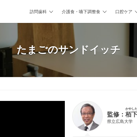
訪問歯科
介護食・嚥下調整食
口腔ケア
たまごのサンドイッチ
かやし
監修：
栢
県立広島大学 