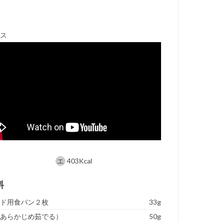
ース
403Kcal
料
ンド用食パン２枚
33g
（あらかじめ茹でる）
50g