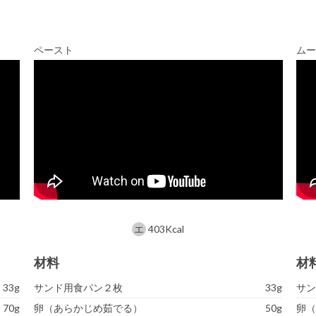
ペースト
ム
403Kcal
材料
材
33g
サンド用食パン２枚
33g
サ
70g
卵（あらかじめ茹でる）
50g
卵