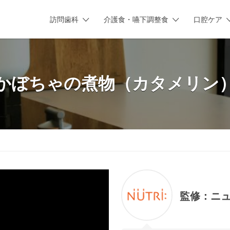
訪問歯科
介護食・嚥下調整食
口腔ケア
かぼちゃの煮物（カタメリン
監修：
ニ