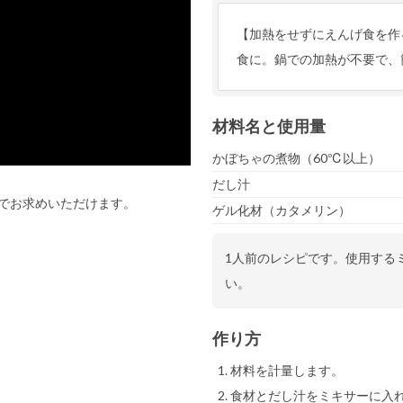
【加熱をせずにえんげ食を作
食に。鍋での加熱が不要で、
材料名と使用量
かぼちゃの煮物（60℃以上）
だし汁
でお求めいただけます。
ゲル化材（カタメリン）
1人前のレシピです。使用する
い。
作り方
材料を計量します。
食材とだし汁をミキサーに入