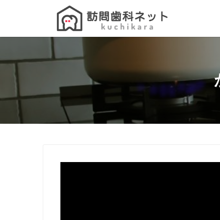
Search
for: