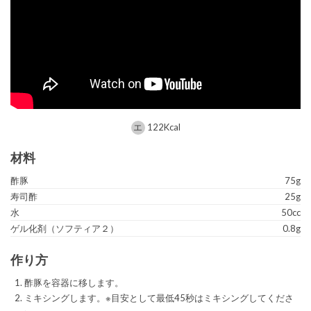
122Kcal
材料
酢豚
75g
寿司酢
25g
水
50cc
ゲル化剤（ソフティア２）
0.8g
作り方
酢豚を容器に移します。
ミキシングします。※目安として最低45秒はミキシングしてくださ