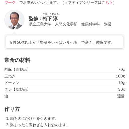
ワーク
」でお求めいただけます。（ソフティアシリーズは
こちら
）
かやした
じゅん
監修：
栢下
淳
県立広島大学 人間文化学部 健康科学科 教授
女性50代以上が「野菜をいっぱい食べる」で選ぶ、酢豚です。
常食の材料
酢豚【既製品】
70g
玉ねぎ
100g
ピーマン
10g
タレ【既製品】
30g
油
適量
作り方
鍋を火にかけ油を引きます。
温まったら玉ねぎを入れ炒めます。