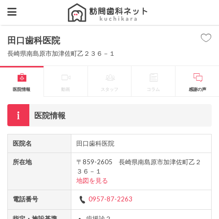
田口歯科医院
長崎県南島原市加津佐町乙２３６－１
医院情報
動画
スタッフ
コラム
感謝の声
医院情報
医院名
田口歯科医院
所在地
〒859-2605 長崎県南島原市加津佐町乙２
３６－１
地図を見る
電話番号
0957-87-2263
指定・施設基準
歯援診２