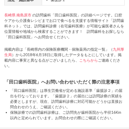
長崎県
南島原市
の訪問歯科「田口歯科医院」の詳細ページです。口腔
ケアから介護食レシピまでお口で食べるを支援する情報サイト「訪問歯
科ネット」では、訪問歯科診療（在宅歯科医療）が可能な歯医者さんを
位置情報や地域から検索することができます！ 訪問歯科をお探しなら
「田口歯科医院」へお問合せください。
掲載内容は「長崎県内の保険医療機関・保険薬局の指定一覧」（
九州厚
生局
）から2018年6月18日に取得したデータをもとにしています。掲
載内容に事実と異なる点がございましたら、
こちらから
ご連絡くださ
い。
「田口歯科医院」へお問い合わせいただく際の注意事項
「田口歯科医院」は厚生労働省が定める施設基準「歯援診２」の届
出を行なっております。「歯援診２」の届出には訪問診療の実績を
必要としますが、現在、訪問歯科診療に対応可能かどうかは直接お
問合わせのうえ、ご確認ください。
保険診療での訪問歯科診療は、ご訪問先が歯科医院から半径16Km
以内と定められています。お問合わせの際にご確認ください。