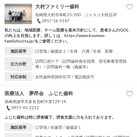
大村ファミリー歯科
長崎県大村市幸町25-200 ジャスコ大村店2F
0957-56-9147
私たちは、地域医療、チーム医療を基本方針にして、患者さんのQOL
の向上を目指します。詳しくは、https://www.houmon-
familyhuzita.jp/をご参照ください。
施設基準
口管強 / 歯援診２ / 生保 介護 / 生保 医療
訪問口腔ケア（訪問歯科衛生指導、居宅療養管理指
注力分野
導） / 訪問歯科一般（義歯等）
対応体制
女性歯科医師対応可 / 電話相談可
医療法人 夢昂会 ふじた歯科
長崎県諫早市多良見町中里129-14
0957-43-2212
ふじた歯科は特に摂食嚥下、摂食支援に力を入れております。
施設基準
口管強 / 在歯管 / 歯援診１