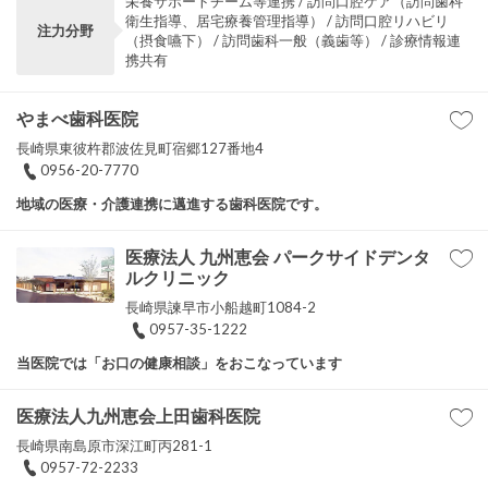
栄養サポートチーム等連携 / 訪問口腔ケア（訪問歯科
衛生指導、居宅療養管理指導） / 訪問口腔リハビリ
注力分野
（摂食嚥下） / 訪問歯科一般（義歯等） / 診療情報連
携共有
やまべ歯科医院
長崎県東彼杵郡波佐見町宿郷127番地4
0956-20-7770
地域の医療・介護連携に邁進する歯科医院です。
医療法人 九州恵会 パークサイドデンタ
ルクリニック
長崎県諫早市小船越町1084-2
0957-35-1222
当医院では「お口の健康相談」をおこなっています
医療法人九州恵会上田歯科医院
長崎県南島原市深江町丙281-1
0957-72-2233