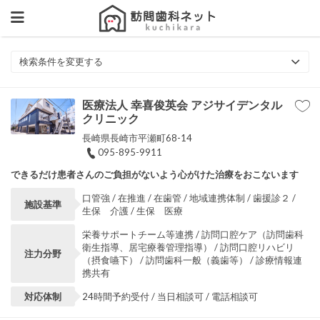
検索条件を変更する
医療法人 幸喜俊英会 アジサイデンタル
クリニック
長崎県長崎市平瀬町68-14
095-895-9911
できるだけ患者さんのご負担がないよう心がけた治療をおこないます
口管強 / 在推進 / 在歯管 / 地域連携体制 / 歯援診２ /
施設基準
生保 介護 / 生保 医療
栄養サポートチーム等連携 / 訪問口腔ケア（訪問歯科
衛生指導、居宅療養管理指導） / 訪問口腔リハビリ
注力分野
（摂食嚥下） / 訪問歯科一般（義歯等） / 診療情報連
携共有
対応体制
24時間予約受付 / 当日相談可 / 電話相談可