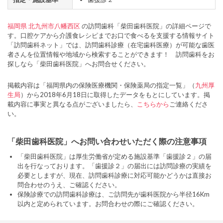
福岡県
北九州市八幡西区
の訪問歯科「柴田歯科医院」の詳細ページで
す。口腔ケアから介護食レシピまでお口で食べるを支援する情報サイト
「訪問歯科ネット」では、訪問歯科診療（在宅歯科医療）が可能な歯医
者さんを位置情報や地域から検索することができます！ 訪問歯科をお
探しなら「柴田歯科医院」へお問合せください。
掲載内容は「福岡県内の保険医療機関・保険薬局の指定一覧」（
九州厚
生局
）から2018年6月18日に取得したデータをもとにしています。掲
載内容に事実と異なる点がございましたら、
こちらから
ご連絡くださ
い。
「柴田歯科医院」へお問い合わせいただく際の注意事項
「柴田歯科医院」は厚生労働省が定める施設基準「歯援診２」の届
出を行なっております。「歯援診２」の届出には訪問診療の実績を
必要としますが、現在、訪問歯科診療に対応可能かどうかは直接お
問合わせのうえ、ご確認ください。
保険診療での訪問歯科診療は、ご訪問先が歯科医院から半径16Km
以内と定められています。お問合わせの際にご確認ください。