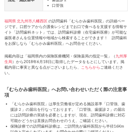
口管強
福岡県
北九州市八幡西区
の訪問歯科「むらかみ歯科医院」の詳細ペー
ジです。口腔ケアから介護食レシピまでお口で食べるを支援する情報サ
イト「訪問歯科ネット」では、訪問歯科診療（在宅歯科医療）が可能な
歯医者さんを位置情報や地域から検索することができます！ 訪問歯科
をお探しなら「むらかみ歯科医院」へお問合せください。
掲載内容は「福岡県内の保険医療機関・保険薬局の指定一覧」（
九州厚
生局
）から2018年6月18日に取得したデータをもとにしています。掲
載内容に事実と異なる点がございましたら、
こちらから
ご連絡くださ
い。
「むらかみ歯科医院」へお問い合わせいただく際の注意事
項
「むらかみ歯科医院」は厚生労働省が定める施設基準「口管強、歯
援診２」の届出を行なっております。「口管強、歯援診２」の届出
には訪問診療の実績を必要としますが、現在、訪問歯科診療に対応
可能かどうかは直接お問合わせのうえ、ご確認ください。
保険診療での訪問歯科診療は、ご訪問先が歯科医院から半径16Km
以内と定められています。お問合わせの際にご確認ください。