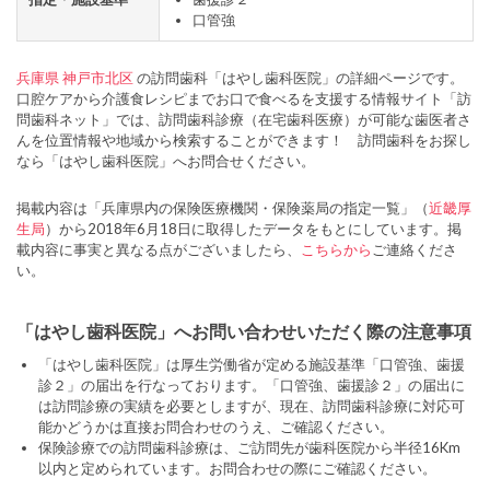
口管強
兵庫県
神戸市北区
の訪問歯科「はやし歯科医院」の詳細ページです。
口腔ケアから介護食レシピまでお口で食べるを支援する情報サイト「訪
問歯科ネット」では、訪問歯科診療（在宅歯科医療）が可能な歯医者さ
んを位置情報や地域から検索することができます！ 訪問歯科をお探し
なら「はやし歯科医院」へお問合せください。
掲載内容は「兵庫県内の保険医療機関・保険薬局の指定一覧」（
近畿厚
生局
）から2018年6月18日に取得したデータをもとにしています。掲
載内容に事実と異なる点がございましたら、
こちらから
ご連絡くださ
い。
「はやし歯科医院」へお問い合わせいただく際の注意事項
「はやし歯科医院」は厚生労働省が定める施設基準「口管強、歯援
診２」の届出を行なっております。「口管強、歯援診２」の届出に
は訪問診療の実績を必要としますが、現在、訪問歯科診療に対応可
能かどうかは直接お問合わせのうえ、ご確認ください。
保険診療での訪問歯科診療は、ご訪問先が歯科医院から半径16Km
以内と定められています。お問合わせの際にご確認ください。