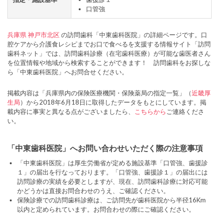
口管強
兵庫県
神戸市北区
の訪問歯科「中東歯科医院」の詳細ページです。口
腔ケアから介護食レシピまでお口で食べるを支援する情報サイト「訪問
歯科ネット」では、訪問歯科診療（在宅歯科医療）が可能な歯医者さん
を位置情報や地域から検索することができます！ 訪問歯科をお探しな
ら「中東歯科医院」へお問合せください。
掲載内容は「兵庫県内の保険医療機関・保険薬局の指定一覧」（
近畿厚
生局
）から2018年6月18日に取得したデータをもとにしています。掲
載内容に事実と異なる点がございましたら、
こちらから
ご連絡くださ
い。
「中東歯科医院」へお問い合わせいただく際の注意事項
「中東歯科医院」は厚生労働省が定める施設基準「口管強、歯援診
１」の届出を行なっております。「口管強、歯援診１」の届出には
訪問診療の実績を必要としますが、現在、訪問歯科診療に対応可能
かどうかは直接お問合わせのうえ、ご確認ください。
保険診療での訪問歯科診療は、ご訪問先が歯科医院から半径16Km
以内と定められています。お問合わせの際にご確認ください。