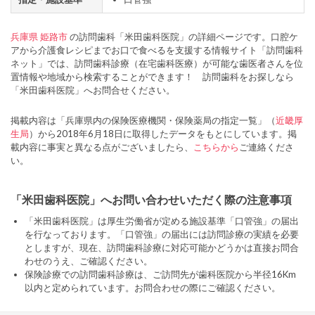
兵庫県
姫路市
の訪問歯科「米田歯科医院」の詳細ページです。口腔ケ
アから介護食レシピまでお口で食べるを支援する情報サイト「訪問歯科
ネット」では、訪問歯科診療（在宅歯科医療）が可能な歯医者さんを位
置情報や地域から検索することができます！ 訪問歯科をお探しなら
「米田歯科医院」へお問合せください。
掲載内容は「兵庫県内の保険医療機関・保険薬局の指定一覧」（
近畿厚
生局
）から2018年6月18日に取得したデータをもとにしています。掲
載内容に事実と異なる点がございましたら、
こちらから
ご連絡くださ
い。
「米田歯科医院」へお問い合わせいただく際の注意事項
「米田歯科医院」は厚生労働省が定める施設基準「口管強」の届出
を行なっております。「口管強」の届出には訪問診療の実績を必要
としますが、現在、訪問歯科診療に対応可能かどうかは直接お問合
わせのうえ、ご確認ください。
保険診療での訪問歯科診療は、ご訪問先が歯科医院から半径16Km
以内と定められています。お問合わせの際にご確認ください。