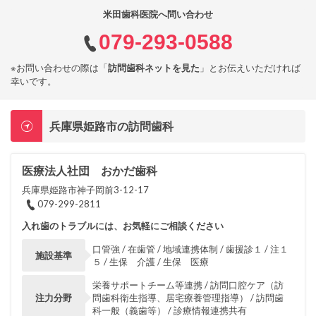
米田歯科医院へ問い合わせ
079-293-0588
※お問い合わせの際は「
訪問歯科ネットを見た
」とお伝えいただければ
幸いです。
兵庫県姫路市の訪問歯科
医療法人社団 おかだ歯科
兵庫県姫路市神子岡前3-12-17
079-299-2811
入れ歯のトラブルには、お気軽にご相談ください
口管強 / 在歯管 / 地域連携体制 / 歯援診１ / 注１
施設基準
５ / 生保 介護 / 生保 医療
栄養サポートチーム等連携 / 訪問口腔ケア（訪
注力分野
問歯科衛生指導、居宅療養管理指導） / 訪問歯
科一般（義歯等） / 診療情報連携共有