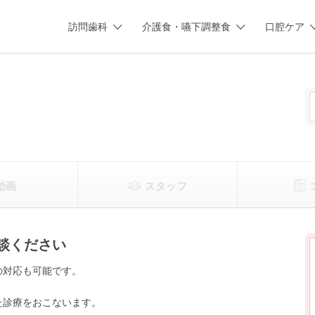
訪問歯科
介護食・嚥下調整食
口腔ケア
動画
スタッフ
談ください
の対応も可能です。
た診療をおこないます。