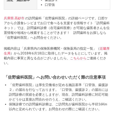
口管強
兵庫県
高砂市
の訪問歯科「佐野歯科医院」の詳細ページです。口腔ケ
アから介護食レシピまでお口で食べるを支援する情報サイト「訪問歯科
ネット」では、訪問歯科診療（在宅歯科医療）が可能な歯医者さんを位
置情報や地域から検索することができます！ 訪問歯科をお探しなら
「佐野歯科医院」へお問合せください。
掲載内容は「兵庫県内の保険医療機関・保険薬局の指定一覧」（
近畿厚
生局
）から2018年6月18日に取得したデータをもとにしています。掲
載内容に事実と異なる点がございましたら、
こちらから
ご連絡くださ
い。
「佐野歯科医院」へお問い合わせいただく際の注意事項
「佐野歯科医院」は厚生労働省が定める施設基準「口管強、歯援診
２」の届出を行なっております。「口管強、歯援診２」の届出には
訪問診療の実績を必要としますが、現在、訪問歯科診療に対応可能
かどうかは直接お問合わせのうえ、ご確認ください。
保険診療での訪問歯科診療は、ご訪問先が歯科医院から半径16Km
以内と定められています。お問合わせの際にご確認ください。