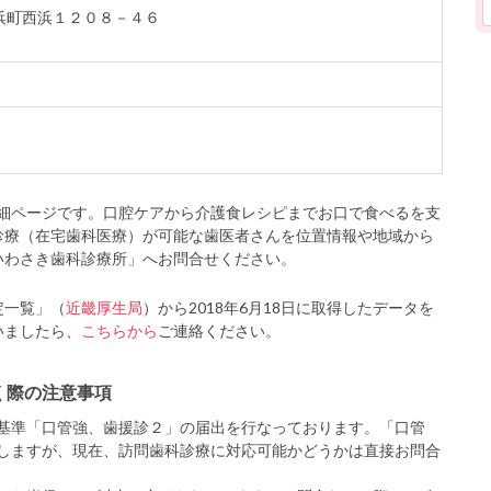
北浜町西浜１２０８－４６
細ページです。口腔ケアから介護食レシピまでお口で食べるを支
診療（在宅歯科医療）が可能な歯医者さんを位置情報や地域から
いわさき歯科診療所」へお問合せください。
定一覧」（
近畿厚生局
）から2018年6月18日に取得したデータを
いましたら、
こちらから
ご連絡ください。
く際の注意事項
基準「口管強、歯援診２」の届出を行なっております。「口管
しますが、現在、訪問歯科診療に対応可能かどうかは直接お問合