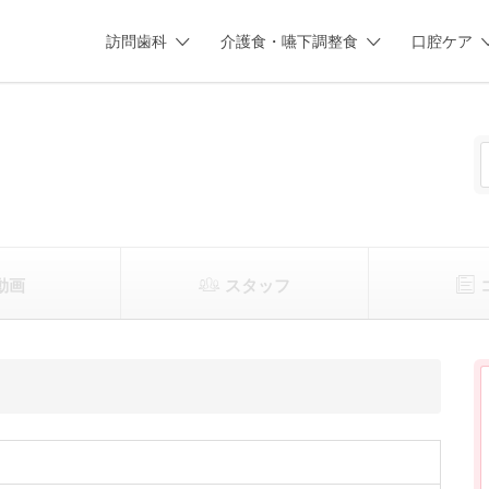
訪問歯科
介護食・嚥下調整食
口腔ケア
動画
スタッフ