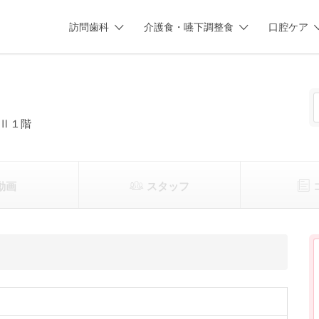
訪問歯科
介護食・嚥下調整食
口腔ケア
Ⅱ１階
動画
スタッフ