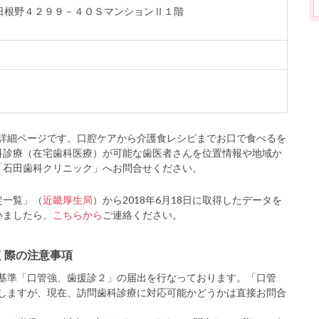
野市日根野４２９９－４ＯＳマンションⅡ１階
詳細ページです。口腔ケアから介護食レシピまでお口で食べるを
科診療（在宅歯科医療）が可能な歯医者さんを位置情報や地域か
「石田歯科クリニック」へお問合せください。
定一覧」（
近畿厚生局
）から2018年6月18日に取得したデータを
いましたら、
こちらから
ご連絡ください。
く際の注意事項
基準「口管強、歯援診２」の届出を行なっております。「口管
しますが、現在、訪問歯科診療に対応可能かどうかは直接お問合