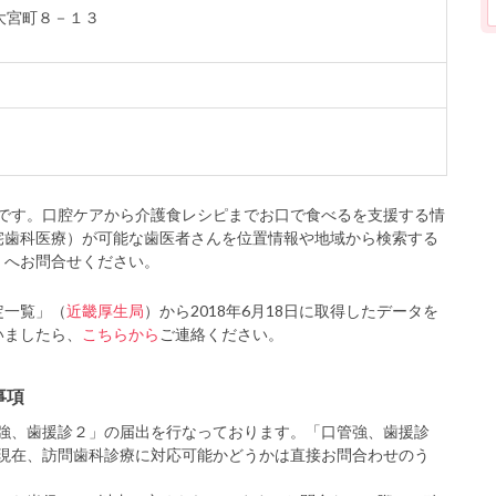
市大宮町８－１３
です。口腔ケアから介護食レシピまでお口で食べるを支援する情
宅歯科医療）が可能な歯医者さんを位置情報や地域から検索する
」へお問合せください。
定一覧」（
近畿厚生局
）から2018年6月18日に取得したデータを
いましたら、
こちらから
ご連絡ください。
事項
強、歯援診２」の届出を行なっております。「口管強、歯援診
現在、訪問歯科診療に対応可能かどうかは直接お問合わせのう