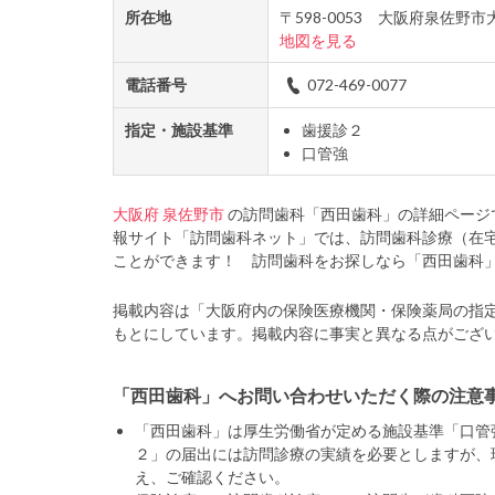
所在地
〒598-0053 大阪府泉佐野
地図を見る
電話番号
072-469-0077
指定・施設基準
歯援診２
口管強
大阪府
泉佐野市
の訪問歯科「西田歯科」の詳細ページ
報サイト「訪問歯科ネット」では、訪問歯科診療（在
ことができます！ 訪問歯科をお探しなら「西田歯科
掲載内容は「大阪府内の保険医療機関・保険薬局の指
もとにしています。掲載内容に事実と異なる点がござ
「西田歯科」へお問い合わせいただく際の注意
「西田歯科」は厚生労働省が定める施設基準「口管
２」の届出には訪問診療の実績を必要としますが、
え、ご確認ください。