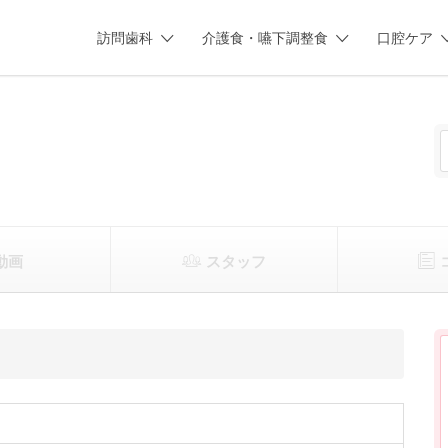
訪問歯科
介護食・嚥下調整食
口腔ケア
動画
スタッフ