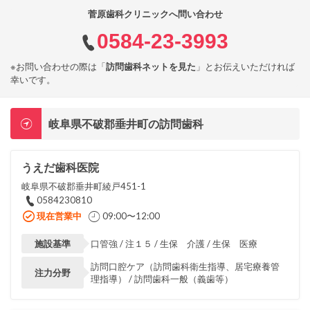
菅原歯科クリニックへ問い合わせ
0584-23-3993
※お問い合わせの際は「
訪問歯科ネットを見た
」とお伝えいただければ
幸いです。
岐阜県不破郡垂井町の訪問歯科
うえだ歯科医院
岐阜県不破郡垂井町綾戸451-1
0584230810
現在営業中
09:00〜12:00
施設基準
口管強 / 注１５ / 生保 介護 / 生保 医療
訪問口腔ケア（訪問歯科衛生指導、居宅療養管
注力分野
理指導） / 訪問歯科一般（義歯等）