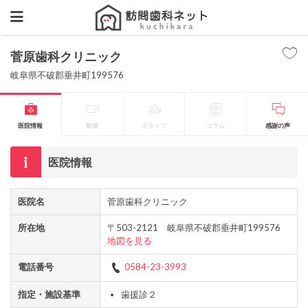
菅原歯科クリニック
岐阜県不破郡垂井町199576
医院情報
動画
スタッフ
コラム
感謝の声
医院情報
医院名
菅原歯科クリニック
所在地
〒503-2121 岐阜県不破郡垂井町199576
地図を見る
電話番号
0584-23-3993
指定・施設基準
歯援診２