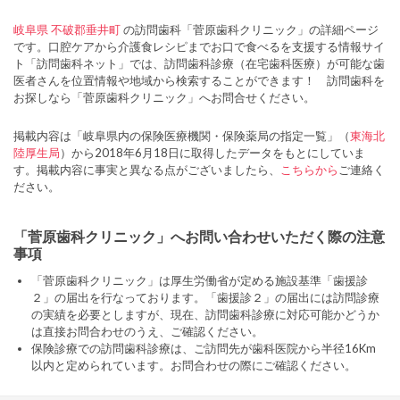
岐阜県
不破郡垂井町
の訪問歯科「菅原歯科クリニック」の詳細ページ
です。口腔ケアから介護食レシピまでお口で食べるを支援する情報サイ
ト「訪問歯科ネット」では、訪問歯科診療（在宅歯科医療）が可能な歯
医者さんを位置情報や地域から検索することができます！ 訪問歯科を
お探しなら「菅原歯科クリニック」へお問合せください。
掲載内容は「岐阜県内の保険医療機関・保険薬局の指定一覧」（
東海北
陸厚生局
）から2018年6月18日に取得したデータをもとにしていま
す。掲載内容に事実と異なる点がございましたら、
こちらから
ご連絡く
ださい。
「菅原歯科クリニック」へお問い合わせいただく際の注意
事項
「菅原歯科クリニック」は厚生労働省が定める施設基準「歯援診
２」の届出を行なっております。「歯援診２」の届出には訪問診療
の実績を必要としますが、現在、訪問歯科診療に対応可能かどうか
は直接お問合わせのうえ、ご確認ください。
保険診療での訪問歯科診療は、ご訪問先が歯科医院から半径16Km
以内と定められています。お問合わせの際にご確認ください。