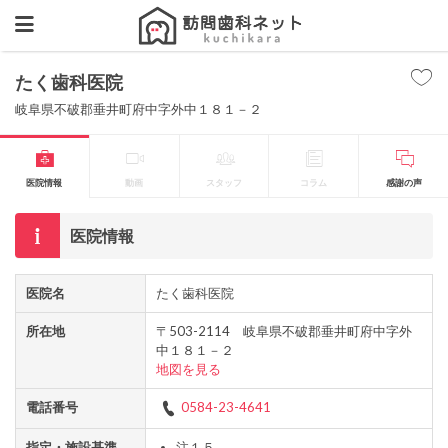
たく歯科医院
岐阜県不破郡垂井町府中字外中１８１－２
医院情報
動画
スタッフ
コラム
感謝の声
医院情報
医院名
たく歯科医院
所在地
〒503-2114 岐阜県不破郡垂井町府中字外
中１８１－２
地図を見る
電話番号
0584-23-4641
指定・施設基準
注１５