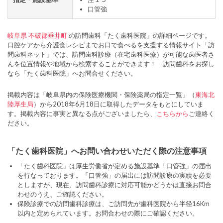
口管強
岐阜県
不破郡垂井町
の訪問歯科「たく歯科医院」の詳細ページです。
口腔ケアから介護食レシピまでお口で食べるを支援する情報サイト「訪
問歯科ネット」では、訪問歯科診療（在宅歯科医療）が可能な歯医者さ
んを位置情報や地域から検索することができます！ 訪問歯科をお探し
なら「たく歯科医院」へお問合せください。
掲載内容は「岐阜県内の保険医療機関・保険薬局の指定一覧」（
東海北
陸厚生局
）から2018年6月18日に取得したデータをもとにしていま
す。掲載内容に事実と異なる点がございましたら、
こちらから
ご連絡く
ださい。
「たく歯科医院」へお問い合わせいただく際の注意事項
「たく歯科医院」は厚生労働省が定める施設基準「口管強」の届出
を行なっております。「口管強」の届出には訪問診療の実績を必要
としますが、現在、訪問歯科診療に対応可能かどうかは直接お問合
わせのうえ、ご確認ください。
保険診療での訪問歯科診療は、ご訪問先が歯科医院から半径16Km
以内と定められています。お問合わせの際にご確認ください。