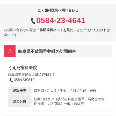
たく歯科医院へ問い合わせ
0584-23-4641
※お問い合わせの際は「
訪問歯科ネットを見た
」とお伝えいただければ
幸いです。
岐阜県不破郡垂井町の訪問歯科
うえだ歯科医院
岐阜県不破郡垂井町綾戸451-1
0584230810
施設基準
口管強 / 注１５ / 生保 介護 / 生保 医療
訪問口腔ケア（訪問歯科衛生指導、居宅療養管
注力分野
理指導） / 訪問歯科一般（義歯等）