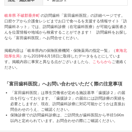
岐阜県
不破郡垂井町
の訪問歯科「富田歯科医院」の詳細ページです。
口腔ケアから介護食レシピまでお口で食べるを支援する情報サイト「訪
問歯科ネット」では、訪問歯科診療（在宅歯科医療）が可能な歯医者さ
んを位置情報や地域から検索することができます！ 訪問歯科をお探し
なら「富田歯科医院」へお問合せください。
掲載内容は「岐阜県内の保険医療機関・保険薬局の指定一覧」（
東海北
陸厚生局
）から2018年6月18日に取得したデータをもとにしていま
す。掲載内容に事実と異なる点がございましたら、
こちらから
ご連絡く
ださい。
「富田歯科医院」へお問い合わせいただく際の注意事項
「富田歯科医院」は厚生労働省が定める施設基準「歯援診２」の届
出を行なっております。「歯援診２」の届出には訪問診療の実績を
必要としますが、現在、訪問歯科診療に対応可能かどうかは直接お
問合わせのうえ、ご確認ください。
保険診療での訪問歯科診療は、ご訪問先が歯科医院から半径16Km
以内と定められています。お問合わせの際にご確認ください。