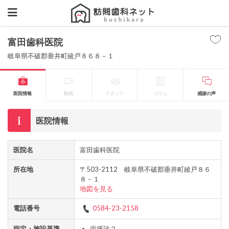
富田歯科医院
岐阜県不破郡垂井町綾戸８６８－１
医院情報
動画
スタッフ
コラム
感謝の声
医院情報
医院名
富田歯科医院
所在地
〒503-2112 岐阜県不破郡垂井町綾戸８６
８－１
地図を見る
電話番号
0584-23-2158
指定・施設基準
歯援診２