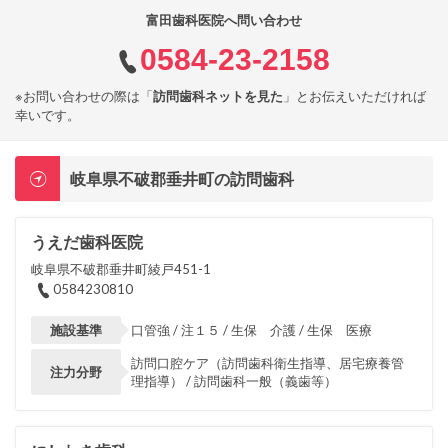
富田歯科医院へ問い合わせ
0584-23-2158
※お問い合わせの際は「
訪問歯科ネットを見た
」とお伝えいただければ
幸いです。
岐阜県不破郡垂井町の訪問歯科
うえだ歯科医院
岐阜県不破郡垂井町綾戸451-1
0584230810
施設基準
口管強 / 注１５ / 生保 介護 / 生保 医療
訪問口腔ケア（訪問歯科衛生指導、居宅療養管
注力分野
理指導） / 訪問歯科一般（義歯等）