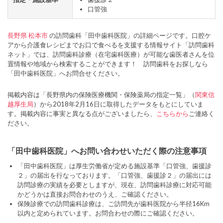
口管強
長野県
松本市
の訪問歯科「田中歯科医院」の詳細ページです。口腔ケ
アから介護食レシピまでお口で食べるを支援する情報サイト「訪問歯科
ネット」では、訪問歯科診療（在宅歯科医療）が可能な歯医者さんを位
置情報や地域から検索することができます！ 訪問歯科をお探しなら
「田中歯科医院」へお問合せください。
掲載内容は「長野県内の保険医療機関・保険薬局の指定一覧」（
関東信
越厚生局
）から2018年2月16日に取得したデータをもとにしていま
す。掲載内容に事実と異なる点がございましたら、
こちらから
ご連絡く
ださい。
「田中歯科医院」へお問い合わせいただく際の注意事項
「田中歯科医院」は厚生労働省が定める施設基準「口管強、歯援診
２」の届出を行なっております。「口管強、歯援診２」の届出には
訪問診療の実績を必要としますが、現在、訪問歯科診療に対応可能
かどうかは直接お問合わせのうえ、ご確認ください。
保険診療での訪問歯科診療は、ご訪問先が歯科医院から半径16Km
以内と定められています。お問合わせの際にご確認ください。