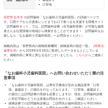
口管強
長野県
松本市
の訪問歯科「なお歯科小児歯科医院」の詳細ページで
す。口腔ケアから介護食レシピまでお口で食べるを支援する情報サイト
「訪問歯科ネット」では、訪問歯科診療（在宅歯科医療）が可能な歯医
者さんを位置情報や地域から検索することができます！ 訪問歯科をお
探しなら「なお歯科小児歯科医院」へお問合せください。
掲載内容は「長野県内の保険医療機関・保険薬局の指定一覧」（
関東信
越厚生局
）から2018年6月18日に取得したデータをもとにしていま
す。掲載内容に事実と異なる点がございましたら、
こちらから
ご連絡く
ださい。
「なお歯科小児歯科医院」へお問い合わせいただく際の注
意事項
「なお歯科小児歯科医院」は厚生労働省が定める施設基準「口管
強、歯援診２」の届出を行なっております。「口管強、歯援診２」
の届出には訪問診療の実績を必要としますが、現在、訪問歯科診療
に対応可能かどうかは直接お問合わせのうえ、ご確認ください。
保険診療での訪問歯科診療は、ご訪問先が歯科医院から半径16Km
以内と定められています。お問合わせの際にご確認ください。