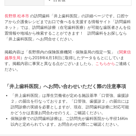
長野県
松本市
の訪問歯科「井上歯科医院」の詳細ページです。口腔ケ
アから介護食レシピまでお口で食べるを支援する情報サイト「訪問歯科
ネット」では、訪問歯科診療（在宅歯科医療）が可能な歯医者さんを位
置情報や地域から検索することができます！ 訪問歯科をお探しなら
「井上歯科医院」へお問合せください。
掲載内容は「長野県内の保険医療機関・保険薬局の指定一覧」（
関東信
越厚生局
）から2018年6月18日に取得したデータをもとにしていま
す。掲載内容に事実と異なる点がございましたら、
こちらから
ご連絡く
ださい。
「井上歯科医院」へお問い合わせいただく際の注意事項
「井上歯科医院」は厚生労働省が定める施設基準「口管強、歯援診
２」の届出を行なっております。「口管強、歯援診２」の届出には
訪問診療の実績を必要としますが、現在、訪問歯科診療に対応可能
かどうかは直接お問合わせのうえ、ご確認ください。
保険診療での訪問歯科診療は、ご訪問先が歯科医院から半径16Km
以内と定められています。お問合わせの際にご確認ください。