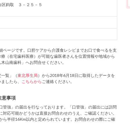
太白区鈎取 ３－２５－５
細ページです。口腔ケアから介護食レシピまでお口で食べるを支
診療（在宅歯科医療）が可能な歯医者さんを位置情報や地域から
八木山南歯科」へお問合せください。
定一覧」（
東北厚生局
）から2018年6月18日に取得したデータを
いましたら、
こちらから
ご連絡ください。
注意事項
口管強」の届出を行なっております。「口管強」の届出には訪問
に対応可能かどうかは直接お問合わせのうえ、ご確認ください。
から半径16Km以内と定められています。お問合わせの際にご確