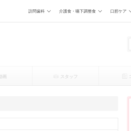
訪問歯科
介護食・嚥下調整食
口腔ケア
動画
スタッフ