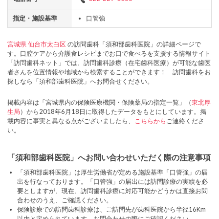
指定・施設基準
口管強
宮城県
仙台市太白区
の訪問歯科「須和部歯科医院」の詳細ページで
す。口腔ケアから介護食レシピまでお口で食べるを支援する情報サイト
「訪問歯科ネット」では、訪問歯科診療（在宅歯科医療）が可能な歯医
者さんを位置情報や地域から検索することができます！ 訪問歯科をお
探しなら「須和部歯科医院」へお問合せください。
掲載内容は「宮城県内の保険医療機関・保険薬局の指定一覧」（
東北厚
生局
）から2018年6月18日に取得したデータをもとにしています。掲
載内容に事実と異なる点がございましたら、
こちらから
ご連絡くださ
い。
「須和部歯科医院」へお問い合わせいただく際の注意事項
「須和部歯科医院」は厚生労働省が定める施設基準「口管強」の届
出を行なっております。「口管強」の届出には訪問診療の実績を必
要としますが、現在、訪問歯科診療に対応可能かどうかは直接お問
合わせのうえ、ご確認ください。
保険診療での訪問歯科診療は、ご訪問先が歯科医院から半径16Km
以内と定められています。お問合わせの際にご確認ください。