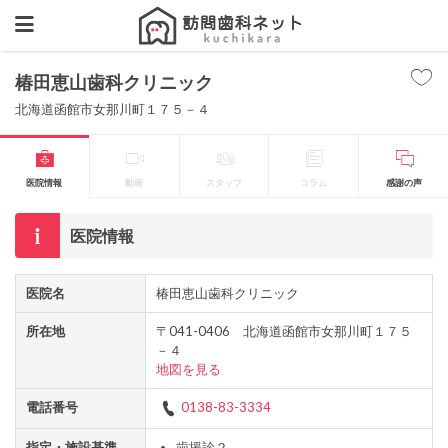
椿田恵山歯科クリニック
北海道函館市女那川町１７５－４
医院情報
動画
スタッフ
コラム
感謝の声
医院情報
医院名
椿田恵山歯科クリニック
所在地
〒041-0406 北海道函館市女那川町１７５
－４
地図を見る
電話番号
0138-83-3334
指定・施設基準
歯援診２