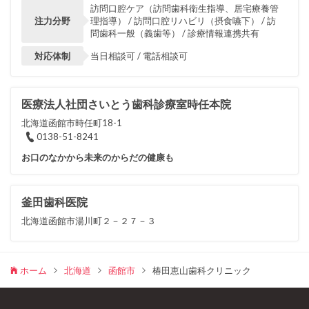
訪問口腔ケア（訪問歯科衛生指導、居宅療養管
注力分野
理指導） / 訪問口腔リハビリ（摂食嚥下） / 訪
問歯科一般（義歯等） / 診療情報連携共有
対応体制
当日相談可 / 電話相談可
医療法人社団さいとう歯科診療室時任本院
北海道函館市時任町18-1
0138-51-8241
お口のなかから未来のからだの健康も
釜田歯科医院
北海道函館市湯川町２－２７－３
ホーム
北海道
函館市
椿田恵山歯科クリニック