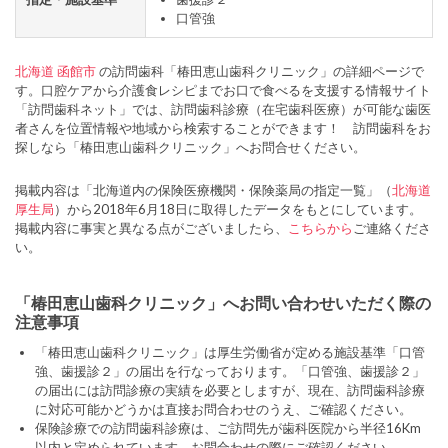
口管強
北海道
函館市
の訪問歯科「椿田恵山歯科クリニック」の詳細ページで
す。口腔ケアから介護食レシピまでお口で食べるを支援する情報サイト
「訪問歯科ネット」では、訪問歯科診療（在宅歯科医療）が可能な歯医
者さんを位置情報や地域から検索することができます！ 訪問歯科をお
探しなら「椿田恵山歯科クリニック」へお問合せください。
掲載内容は「北海道内の保険医療機関・保険薬局の指定一覧」（
北海道
厚生局
）から2018年6月18日に取得したデータをもとにしています。
掲載内容に事実と異なる点がございましたら、
こちらから
ご連絡くださ
い。
「椿田恵山歯科クリニック」へお問い合わせいただく際の
注意事項
「椿田恵山歯科クリニック」は厚生労働省が定める施設基準「口管
強、歯援診２」の届出を行なっております。「口管強、歯援診２」
の届出には訪問診療の実績を必要としますが、現在、訪問歯科診療
に対応可能かどうかは直接お問合わせのうえ、ご確認ください。
保険診療での訪問歯科診療は、ご訪問先が歯科医院から半径16Km
以内と定められています。お問合わせの際にご確認ください。