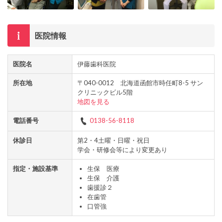
医院情報
医院名
伊藤歯科医院
所在地
〒040-0012 北海道函館市時任町8-5 サン
クリニックビル5階
地図を見る
電話番号
0138-56-8118
休診日
第2・4土曜・日曜・祝日
学会・研修会等により変更あり
指定・施設基準
生保 医療
生保 介護
歯援診２
在歯管
口管強