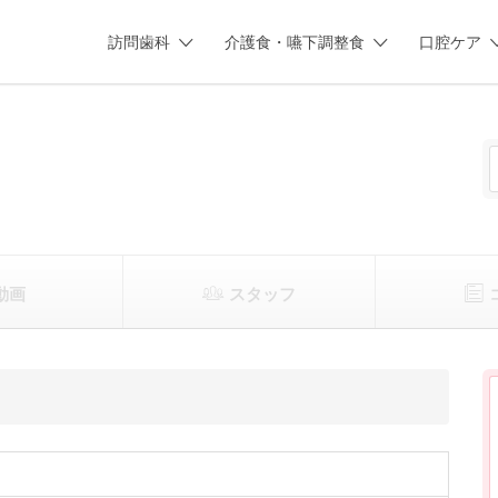
訪問歯科
介護食・嚥下調整食
口腔ケア
動画
スタッフ