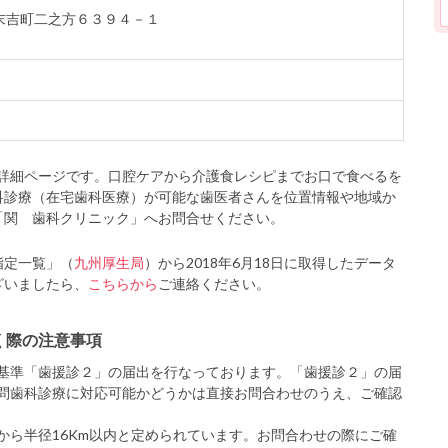
於市末吉町二之方６３９４－１
詳細ページです。口腔ケアから介護食レシピまでお口で食べるを
科診療（在宅歯科医療）が可能な歯医者さんを位置情報や地域か
「関 歯科クリニック」へお問合せください。
指定一覧」（
九州厚生局
）から2018年6月18日に取得したデータ
ざいましたら、
こちらから
ご連絡ください。
く際の注意事項
基準「歯援診２」の届出を行なっております。「歯援診２」の届
問歯科診療に対応可能かどうかは直接お問合わせのうえ、ご確認
から半径16Km以内と定められています。お問合わせの際にご確