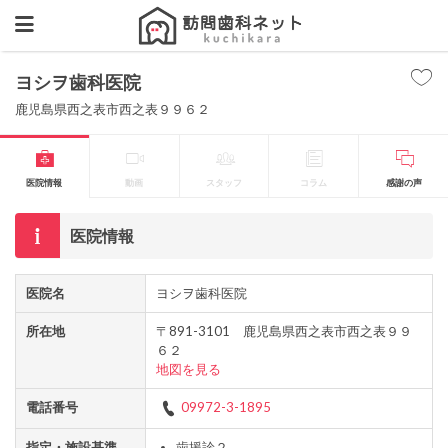
ヨシヲ歯科医院
鹿児島県西之表市西之表９９６２
医院情報
動画
スタッフ
コラム
感謝の声
医院情報
医院名
ヨシヲ歯科医院
所在地
〒891-3101 鹿児島県西之表市西之表９９
６２
地図を見る
電話番号
09972-3-1895
指定・施設基準
歯援診２