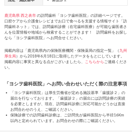
鹿児島県
西之表市
の訪問歯科「ヨシヲ歯科医院」の詳細ページです。
口腔ケアから介護食レシピまでお口で食べるを支援する情報サイト「訪
問歯科ネット」では、訪問歯科診療（在宅歯科医療）が可能な歯医者さ
んを位置情報や地域から検索することができます！ 訪問歯科をお探し
なら「ヨシヲ歯科医院」へお問合せください。
掲載内容は「鹿児島県内の保険医療機関・保険薬局の指定一覧」（
九州
厚生局
）から2018年6月18日に取得したデータをもとにしています。
掲載内容に事実と異なる点がございましたら、
こちらから
ご連絡くださ
い。
「ヨシヲ歯科医院」へお問い合わせいただく際の注意事項
「ヨシヲ歯科医院」は厚生労働省が定める施設基準「歯援診２」の
届出を行なっております。「歯援診２」の届出には訪問診療の実績
を必要としますが、現在、訪問歯科診療に対応可能かどうかは直接
お問合わせのうえ、ご確認ください。
保険診療での訪問歯科診療は、ご訪問先が歯科医院から半径16Km
以内と定められています。お問合わせの際にご確認ください。