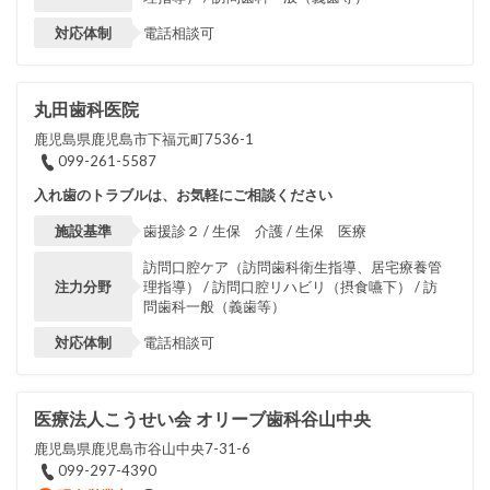
対応体制
電話相談可
丸田歯科医院
鹿児島県鹿児島市下福元町7536-1
099-261-5587
入れ歯のトラブルは、お気軽にご相談ください
施設基準
歯援診２ / 生保 介護 / 生保 医療
訪問口腔ケア（訪問歯科衛生指導、居宅療養管
注力分野
理指導） / 訪問口腔リハビリ（摂食嚥下） / 訪
問歯科一般（義歯等）
対応体制
電話相談可
医療法人こうせい会 オリーブ歯科谷山中央
鹿児島県鹿児島市谷山中央7-31-6
099-297-4390