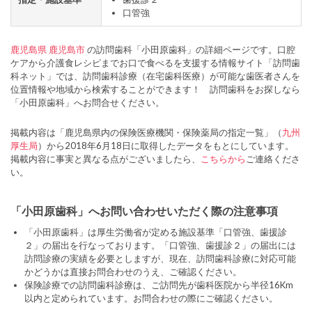
口管強
鹿児島県
鹿児島市
の訪問歯科「小田原歯科」の詳細ページです。口腔
ケアから介護食レシピまでお口で食べるを支援する情報サイト「訪問歯
科ネット」では、訪問歯科診療（在宅歯科医療）が可能な歯医者さんを
位置情報や地域から検索することができます！ 訪問歯科をお探しなら
「小田原歯科」へお問合せください。
掲載内容は「鹿児島県内の保険医療機関・保険薬局の指定一覧」（
九州
厚生局
）から2018年6月18日に取得したデータをもとにしています。
掲載内容に事実と異なる点がございましたら、
こちらから
ご連絡くださ
い。
「小田原歯科」へお問い合わせいただく際の注意事項
「小田原歯科」は厚生労働省が定める施設基準「口管強、歯援診
２」の届出を行なっております。「口管強、歯援診２」の届出には
訪問診療の実績を必要としますが、現在、訪問歯科診療に対応可能
かどうかは直接お問合わせのうえ、ご確認ください。
保険診療での訪問歯科診療は、ご訪問先が歯科医院から半径16Km
以内と定められています。お問合わせの際にご確認ください。