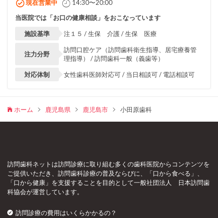
現在営業中
14:30〜20:00
当医院では「お口の健康相談」をおこなっています
施設基準
注１５ / 生保 介護 / 生保 医療
訪問口腔ケア（訪問歯科衛生指導、居宅療養管
注力分野
理指導） / 訪問歯科一般（義歯等）
対応体制
女性歯科医師対応可 / 当日相談可 / 電話相談可
ホーム
鹿児島県
鹿児島市
小田原歯科
訪問歯科ネットは訪問診療に取り組む多くの歯科医院からコンテンツを
ご提供いただき、訪問歯科診療の普及ならびに、「口から食べる」、
「口から健康」を支援することを目的として一般社団法人 日本訪問歯
科協会が運営しています。
訪問診療の費用はいくらかかるの？