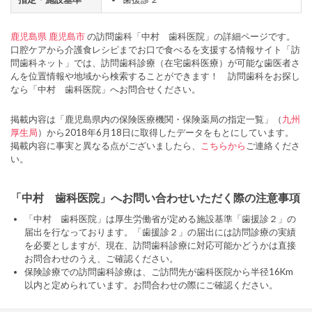
鹿児島県
鹿児島市
の訪問歯科「中村 歯科医院」の詳細ページです。
口腔ケアから介護食レシピまでお口で食べるを支援する情報サイト「訪
問歯科ネット」では、訪問歯科診療（在宅歯科医療）が可能な歯医者さ
んを位置情報や地域から検索することができます！ 訪問歯科をお探し
なら「中村 歯科医院」へお問合せください。
掲載内容は「鹿児島県内の保険医療機関・保険薬局の指定一覧」（
九州
厚生局
）から2018年6月18日に取得したデータをもとにしています。
掲載内容に事実と異なる点がございましたら、
こちらから
ご連絡くださ
い。
「中村 歯科医院」へお問い合わせいただく際の注意事項
「中村 歯科医院」は厚生労働省が定める施設基準「歯援診２」の
届出を行なっております。「歯援診２」の届出には訪問診療の実績
を必要としますが、現在、訪問歯科診療に対応可能かどうかは直接
お問合わせのうえ、ご確認ください。
保険診療での訪問歯科診療は、ご訪問先が歯科医院から半径16Km
以内と定められています。お問合わせの際にご確認ください。