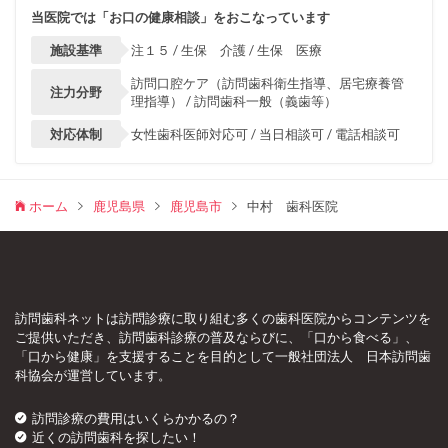
当医院では「お口の健康相談」をおこなっています
施設基準
注１５ / 生保 介護 / 生保 医療
訪問口腔ケア（訪問歯科衛生指導、居宅療養管
注力分野
理指導） / 訪問歯科一般（義歯等）
対応体制
女性歯科医師対応可 / 当日相談可 / 電話相談可
ホーム
鹿児島県
鹿児島市
中村 歯科医院
訪問歯科ネットは訪問診療に取り組む多くの歯科医院からコンテンツを
ご提供いただき、訪問歯科診療の普及ならびに、「口から食べる」、
「口から健康」を支援することを目的として一般社団法人 日本訪問歯
科協会が運営しています。
訪問診療の費用はいくらかかるの？
近くの訪問歯科を探したい！