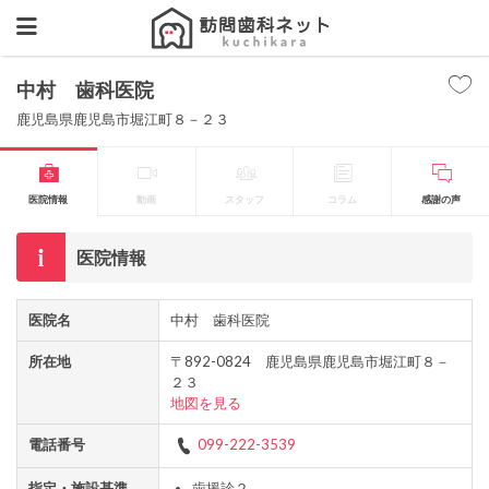
中村 歯科医院
鹿児島県鹿児島市堀江町８－２３
医院情報
動画
スタッフ
コラム
感謝の声
医院情報
医院名
中村 歯科医院
所在地
〒892-0824 鹿児島県鹿児島市堀江町８－
２３
地図を見る
電話番号
099-222-3539
指定・施設基準
歯援診２