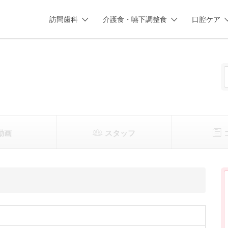
訪問歯科
介護食・嚥下調整食
口腔ケア
動画
スタッフ