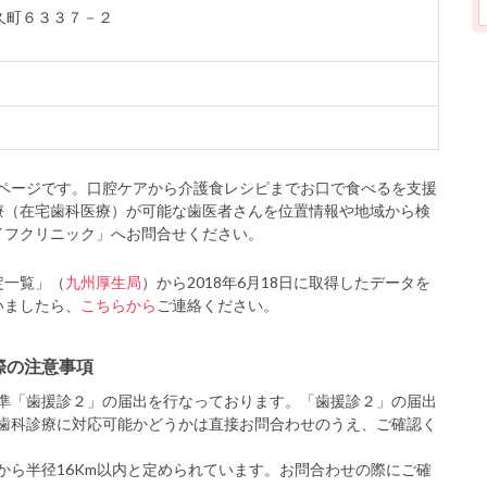
安久町６３３７－２
ページです。口腔ケアから介護食レシピまでお口で食べるを支援
療（在宅歯科医療）が可能な歯医者さんを位置情報や地域から検
イフクリニック」へお問合せください。
定一覧」（
九州厚生局
）から2018年6月18日に取得したデータを
いましたら、
こちらから
ご連絡ください。
際の注意事項
準「歯援診２」の届出を行なっております。「歯援診２」の届出
歯科診療に対応可能かどうかは直接お問合わせのうえ、ご確認く
から半径16Km以内と定められています。お問合わせの際にご確