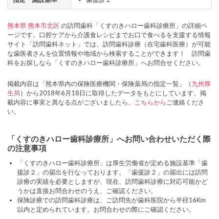
熊本県
熊本市北区
の訪問歯科「くすのきハロー歯科診療所」の詳細ペ
ージです。口腔ケアから介護食レシピまでお口で食べるを支援する情報
サイト「訪問歯科ネット」では、訪問歯科診療（在宅歯科医療）が可能
な歯医者さんを位置情報や地域から検索することができます！ 訪問歯
科をお探しなら「くすのきハロー歯科診療所」へお問合せください。
掲載内容は「熊本県内の保険医療機関・保険薬局の指定一覧」（
九州厚
生局
）から2018年6月18日に取得したデータをもとにしています。掲
載内容に事実と異なる点がございましたら、
こちらから
ご連絡くださ
い。
「くすのきハロー歯科診療所」へお問い合わせいただく際
の注意事項
「くすのきハロー歯科診療所」は厚生労働省が定める施設基準「歯
援診２」の届出を行なっております。「歯援診２」の届出には訪問
診療の実績を必要としますが、現在、訪問歯科診療に対応可能かど
うかは直接お問合わせのうえ、ご確認ください。
保険診療での訪問歯科診療は、ご訪問先が歯科医院から半径16Km
以内と定められています。お問合わせの際にご確認ください。