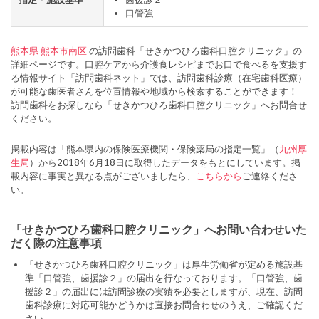
口管強
熊本県
熊本市南区
の訪問歯科「せきかつひろ歯科口腔クリニック」の
詳細ページです。口腔ケアから介護食レシピまでお口で食べるを支援す
る情報サイト「訪問歯科ネット」では、訪問歯科診療（在宅歯科医療）
が可能な歯医者さんを位置情報や地域から検索することができます！
訪問歯科をお探しなら「せきかつひろ歯科口腔クリニック」へお問合せ
ください。
掲載内容は「熊本県内の保険医療機関・保険薬局の指定一覧」（
九州厚
生局
）から2018年6月18日に取得したデータをもとにしています。掲
載内容に事実と異なる点がございましたら、
こちらから
ご連絡くださ
い。
「せきかつひろ歯科口腔クリニック」へお問い合わせいた
だく際の注意事項
「せきかつひろ歯科口腔クリニック」は厚生労働省が定める施設基
準「口管強、歯援診２」の届出を行なっております。「口管強、歯
援診２」の届出には訪問診療の実績を必要としますが、現在、訪問
歯科診療に対応可能かどうかは直接お問合わせのうえ、ご確認くだ
さい。