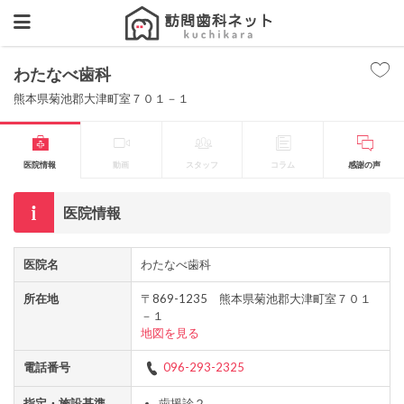
わたなべ歯科
熊本県菊池郡大津町室７０１－１
医院情報
動画
スタッフ
コラム
感謝の声
医院情報
医院名
わたなべ歯科
所在地
〒869-1235 熊本県菊池郡大津町室７０１
－１
地図を見る
電話番号
096-293-2325
指定・施設基準
歯援診２