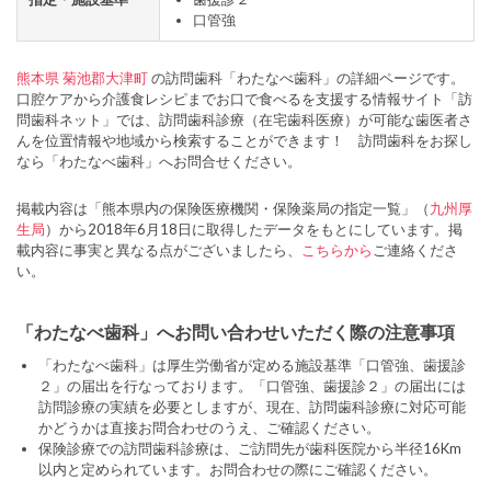
口管強
熊本県
菊池郡大津町
の訪問歯科「わたなべ歯科」の詳細ページです。
口腔ケアから介護食レシピまでお口で食べるを支援する情報サイト「訪
問歯科ネット」では、訪問歯科診療（在宅歯科医療）が可能な歯医者さ
んを位置情報や地域から検索することができます！ 訪問歯科をお探し
なら「わたなべ歯科」へお問合せください。
掲載内容は「熊本県内の保険医療機関・保険薬局の指定一覧」（
九州厚
生局
）から2018年6月18日に取得したデータをもとにしています。掲
載内容に事実と異なる点がございましたら、
こちらから
ご連絡くださ
い。
「わたなべ歯科」へお問い合わせいただく際の注意事項
「わたなべ歯科」は厚生労働省が定める施設基準「口管強、歯援診
２」の届出を行なっております。「口管強、歯援診２」の届出には
訪問診療の実績を必要としますが、現在、訪問歯科診療に対応可能
かどうかは直接お問合わせのうえ、ご確認ください。
保険診療での訪問歯科診療は、ご訪問先が歯科医院から半径16Km
以内と定められています。お問合わせの際にご確認ください。