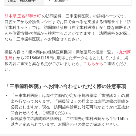
熊本県
玉名郡和水町
の訪問歯科「三串歯科医院」の詳細ページです。
口腔ケアから介護食レシピまでお口で食べるを支援する情報サイト「訪
問歯科ネット」では、訪問歯科診療（在宅歯科医療）が可能な歯医者さ
んを位置情報や地域から検索することができます！ 訪問歯科をお探し
なら「三串歯科医院」へお問合せください。
掲載内容は「熊本県内の保険医療機関・保険薬局の指定一覧」（
九州厚
生局
）から2018年6月18日に取得したデータをもとにしています。掲
載内容に事実と異なる点がございましたら、
こちらから
ご連絡くださ
い。
「三串歯科医院」へお問い合わせいただく際の注意事項
「三串歯科医院」は厚生労働省が定める施設基準「歯援診２」の届
出を行なっております。「歯援診２」の届出には訪問診療の実績を
必要としますが、現在、訪問歯科診療に対応可能かどうかは直接お
問合わせのうえ、ご確認ください。
保険診療での訪問歯科診療は、ご訪問先が歯科医院から半径16Km
以内と定められています。お問合わせの際にご確認ください。