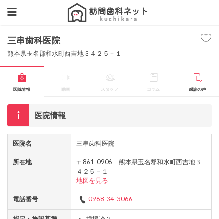
三串歯科医院
熊本県玉名郡和水町西吉地３４２５－１
医院情報
動画
スタッフ
コラム
感謝の声
医院情報
医院名
三串歯科医院
所在地
〒861-0906 熊本県玉名郡和水町西吉地３
４２５－１
地図を見る
電話番号
0968-34-3066
指定・施設基準
歯援診２