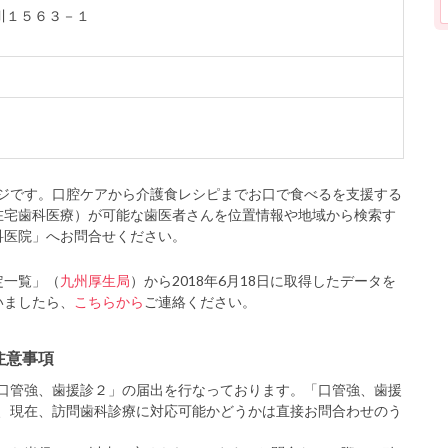
黒川１５６３－１
ジです。口腔ケアから介護食レシピまでお口で食べるを支援する
在宅歯科医療）が可能な歯医者さんを位置情報や地域から検索す
科医院」へお問合せください。
定一覧」（
九州厚生局
）から2018年6月18日に取得したデータを
いましたら、
こちらから
ご連絡ください。
注意事項
口管強、歯援診２」の届出を行なっております。「口管強、歯援
、現在、訪問歯科診療に対応可能かどうかは直接お問合わせのう