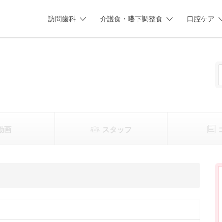
訪問歯科
介護食・嚥下調整食
口腔ケア
動画
スタッフ